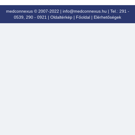
medconnexus © 2007-2022 |
info@medconnexus.hu
| Tel.: 291 -
0539, 290 - 0921 |
Oldaltérkép
|
Főoldal
|
Elérhetőségek