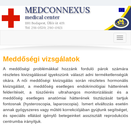
MEDCONNEXUS
medical center
1181 Budapest, Üllői út 419.
Tel: 291-0539; 290-0921
Toggl
naviga
Meddőségi vizsgálatok
A meddőségi problémákkal hozzánk forduló párok számára
részletes kivizsgálással igyekszünk választ adni terméketlenségük
okára. A női meddőségi kivizsgálás során részletes hormonális
kivizsgálást, a meddőség esetleges endokrinológiai hátterének
felderítését, a tüszőérés ultrahangos monitorizálását és a
meddőség esetleges anatómiai hátterének tisztázását tartjuk
fontosnak (hysteroscopia, laparoscopia). Ismert elváltozás esetén
annak gyógyszeres vagy műtéti korrekciójában gyújtunk segítséget,
és speciális ellátást igénylő betegeinket asszisztált reprodukciós
centrumba irányítjuk.