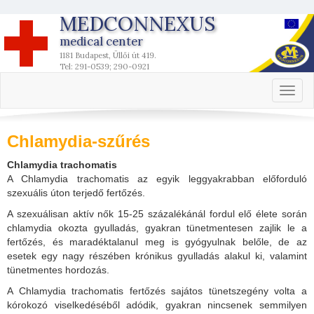
MEDCONNEXUS
medical center
1181 Budapest, Üllői út 419.
Tel: 291-0539; 290-0921
Toggl
naviga
Chlamydia-szűrés
Chlamydia trachomatis
A Chlamydia trachomatis az egyik leggyakrabban előforduló
szexuális úton terjedő fertőzés.
A szexuálisan aktív nők 15-25 százalékánál fordul elő élete során
chlamydia okozta gyulladás, gyakran tünetmentesen zajlik le a
fertőzés, és maradéktalanul meg is gyógyulnak belőle, de az
esetek egy nagy részében krónikus gyulladás alakul ki, valamint
tünetmentes hordozás.
A Chlamydia trachomatis fertőzés sajátos tünetszegény volta a
kórokozó viselkedéséből adódik, gyakran nincsenek semmilyen