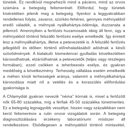
tünetek. Ez rendkívül megnehezíti mind a páciens, mind az orvos
számára a betegség felismerését. Előfordul, hogy tünetek
kíséretében jelenik meg a betegség. Ilyenkor a leggyakrabban
rendellenes folyás, zavaros, szürkés-fehéres, gennyes méhnyakból
eredő váladék, a méhnyak nyálkahártya-ödémája, duzzanata a
jellemző. Amennyiben a fertőzés huzamosabb ideig áll fenn, úgy a
méhnyakból történő felszálló fertőzés esélye emelkedik. Így érintett
lesz a méhnyálkahártya, illetve a petevezeték is. A felszálló fertőzés
jellegéből és időben történő előrehaladásából adódnak a késői
szövődmények. A kialakuló kismedencei gyulladás következtében
károsodhatnak, elzáródhatnak a petevezetők (teljes vagy részleges
formában), ezzel csökken a teherbeesés esélye, és gyakran
meddőség a következmény. Terhesség vállalása esetén emelkedik
a méhen kívüli terhességek aránya, valamint a méhnyálkahártya
károsodása miatt nő a vetélés és a koraszülés előfordulási
gyakorisága is.
A Chlamydiát gyakran nevezik "néma" kórnak is, mivel a fertőzött
nők 65-80 százaléka, míg a férfiak 45-50 százaléka tünetmentes.
Ez a betegség legnagyobb veszélye, hiszen nagy százalékban nem
kerül felismerésre a rutin orvosi vizsgálatok során. A betegség
diagnosztizálására érzékeny laboratóriumi módszer áll
rendelkezésre. Elsődlegesen a méhnyakból történő mintavétel,