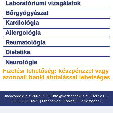
Laboratóriumi vizsgálatok
Bőrgyógyászat
Kardiológia
Allergológia
Reumatológia
Dietetika
Neurológia
Fizetési lehetőség: készpénzzel vagy
azonnali banki átutalással lehetséges
medconnexus © 2007-2022 |
info@medconnexus.hu
| Tel.: 291 -
0539, 290 - 0921 |
Oldaltérkép
|
Főoldal
|
Elérhetőségek