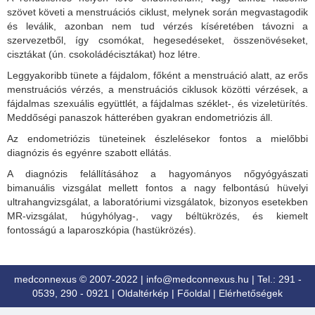
szövet követi a menstruációs ciklust, melynek során megvastagodik
és leválik, azonban nem tud vérzés kíséretében távozni a
szervezetből, így csomókat, hegesedéseket, összenövéseket,
cisztákat (ún. csokoládécisztákat) hoz létre.
Leggyakoribb tünete a fájdalom, főként a menstruáció alatt, az erős
menstruációs vérzés, a menstruációs ciklusok közötti vérzések, a
fájdalmas szexuális együttlét, a fájdalmas széklet-, és vizeletürítés.
Meddőségi panaszok hátterében gyakran endometriózis áll.
Az endometriózis tüneteinek észlelésekor fontos a mielőbbi
diagnózis és egyénre szabott ellátás.
A diagnózis felállításához a hagyományos nőgyógyászati
bimanuális vizsgálat mellett fontos a nagy felbontású hüvelyi
ultrahangvizsgálat, a laboratóriumi vizsgálatok, bizonyos esetekben
MR-vizsgálat, húgyhólyag-, vagy béltükrözés, és kiemelt
fontosságú a laparoszkópia (hastükrözés).
medconnexus © 2007-2022 |
info@medconnexus.hu
| Tel.: 291 -
0539, 290 - 0921 |
Oldaltérkép
|
Főoldal
|
Elérhetőségek