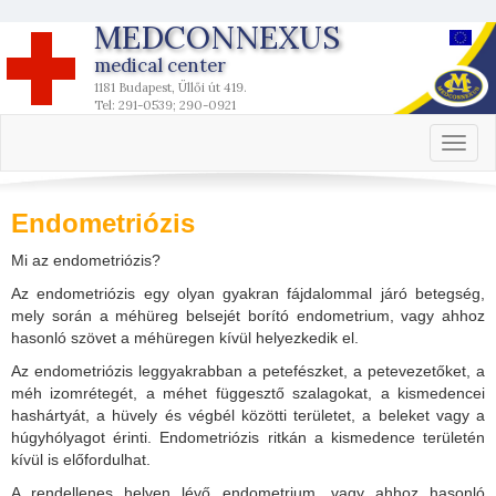
MEDCONNEXUS
medical center
1181 Budapest, Üllői út 419.
Tel: 291-0539; 290-0921
Toggl
naviga
Endometriózis
Mi az endometriózis?
Az endometriózis egy olyan gyakran fájdalommal járó betegség,
mely során a méhüreg belsejét borító endometrium, vagy ahhoz
hasonló szövet a méhüregen kívül helyezkedik el.
Az endometriózis leggyakrabban a petefészket, a petevezetőket, a
méh izomrétegét, a méhet függesztő szalagokat, a kismedencei
hashártyát, a hüvely és végbél közötti területet, a beleket vagy a
húgyhólyagot érinti. Endometriózis ritkán a kismedence területén
kívül is előfordulhat.
A rendellenes helyen lévő endometrium, vagy ahhoz hasonló