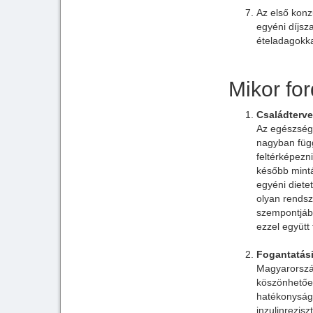
Az első konz
egyéni díjsz
ételadagokka
Mikor for
Családterv
Az egészségm
nagyban füg
feltérképezn
később mintá
egyéni diete
olyan rendsz
szempontjábó
ezzel együtt 
Fogantatási
Magyarország
köszönhetően
hatékonyságá
inzulinrezis