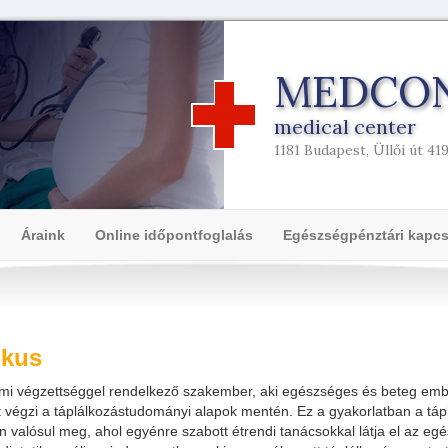
MEDCO
medical center
1181 Budapest, Üllői út 41
Áraink
Online időpontfoglalás
Egészségpénztári kapcs
ikus
emi végzettséggel rendelkező szakember, aki egészséges és beteg em
végzi a táplálkozástudományi alapok mentén. Ez a gyakorlatban a táp
 valósul meg, ahol egyénre szabott étrendi tanácsokkal látja el az egé