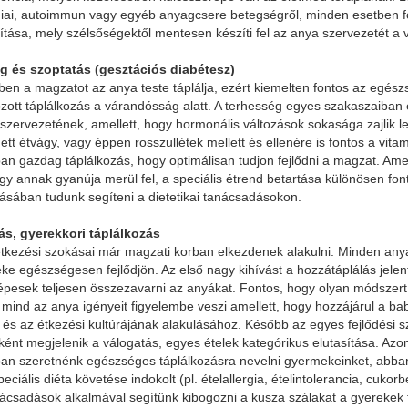
iai, autoimmun vagy egyéb anyagcsere betegségről, minden esetben f
kítása, mely szélsőségektől mentesen készíti fel az anya szervezetét a
 és szoptatás (gesztációs diabétesz)
n a magzatot az anya teste táplálja, ezért kiemelten fontos az egész
zott táplálkozás a várandósság alatt. A terhesség egyes szakaszaiban
szervezetének, amellett, hogy hormonális változások sokasága zajlik le
t étvágy, vagy éppen rosszullétek mellett és ellenére is fontos a vita
n gazdag táplálkozás, hogy optimálisan tudjon fejlődni a magzat. Am
gy annak gyanúja merül fel, a speciális étrend betartása különösen fon
sában tudunk segíteni a dietetikai tanácsadásokon.
ás, gyerekkori táplálkozás
tkezési szokásai már magzati korban elkezdenek alakulni. Minden any
e egészségesen fejlődjön. Az első nagy kihívást a hozzátáplálás jelent
pesek teljesen összezavarni az anyákat. Fontos, hogy olyan módszert
mind az anya igényeit figyelembe veszi amellett, hogy hozzájárul a ba
 és az étkezési kultúrájának alakulásához. Később az egyes fejlődési 
ként megjelenik a válogatás, egyes ételek kategórikus elutasítása. Az
an szeretnénk egészséges táplálkozásra nevelni gyermekeinket, abban
eciális diéta követése indokolt (pl. ételallergia, ételintolerancia, cukor
anácsadások alkalmával segítünk kibogozni a kusza szálakat a gyerekek