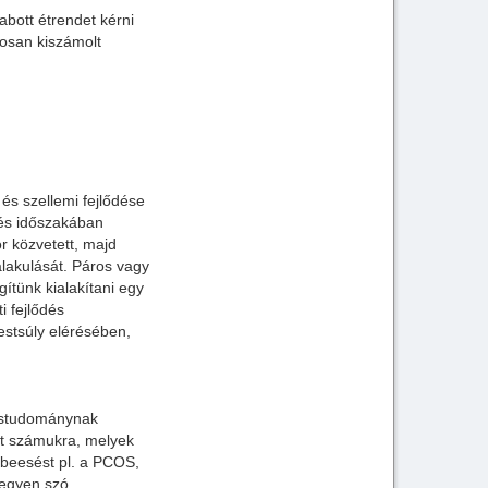
bott étrendet kérni
tosan kiszámolt
és szellemi fejlődése
zés időszakában
r közvetett, majd
lakulását. Páros vagy
gítünk kialakítani egy
i fejlődés
testsúly elérésében,
)
vostudománynak
get számukra, melyek
rbeesést pl. a PCOS,
Legyen szó