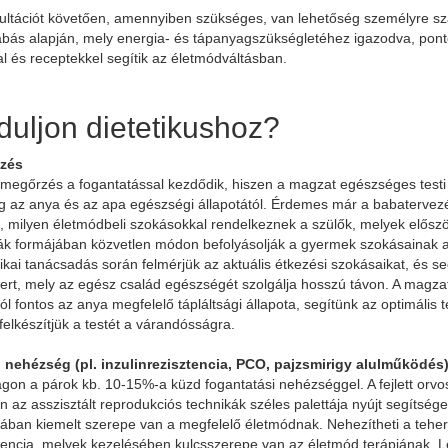
ultációt követően, amennyiben szükséges, van lehetőség személyre sza
abás alapján, mely energia- és tápanyagszükségletéhez igazodva, pon
l és receptekkel segítik az életmódváltásban.
duljon dietetikushoz?
ezés
egőrzés a fogantatással kezdődik, hiszen a magzat egészséges testi 
g az anya és az apa egészségi állapotától. Érdemes már a babaterve
i, milyen életmódbeli szokásokkal rendelkeznek a szülők, melyek előszö
k formájában közvetlen módon befolyásolják a gyermek szokásainak a
tikai tanácsadás során felmérjük az aktuális étkezési szokásaikat, és se
ert, mely az egész család egészségét szolgálja hosszú távon. A magzat
l fontos az anya megfelelő tápláltsági állapota, segítünk az optimális 
felkészítjük a testét a várandósságra.
 nehézség (pl. inzulinrezisztencia, PCO, pajzsmirigy alulműködés
on a párok kb. 10-15%-a küzd fogantatási nehézséggel. A fejlett or
 az asszisztált reprodukciós technikák széles palettája nyújt segítsé
ban kiemelt szerepe van a megfelelő életmódnak. Nehezítheti a tehe
ztencia, melyek kezelésében kulcsszerepe van az életmód terápiának. 