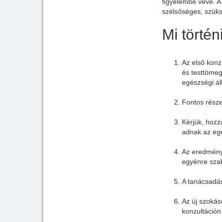
figyelembe véve. A
szélsőséges, szüks
Mi történ
Az első konz
és testtömeg
egészségi áll
Fontos része
Kérjük, hoz
adnak az egé
Az eredménye
egyénre szab
A tanácsadás
Az új szokás
konzultáción