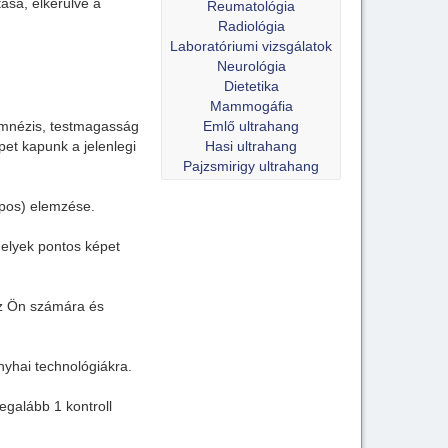
ása, elkerülve a
Reumatológia
Radiológia
Laboratóriumi vizsgálatok
Neurológia
Dietetika
Mammogáfia
namnézis, testmagasság
Emlő ultrahang
et kapunk a jelenlegi
Hasi ultrahang
Pajzsmirigy ultrahang
apos) elemzése.
elyek pontos képet
 az Ön számára és
yhai technológiákra.
egalább 1 kontroll