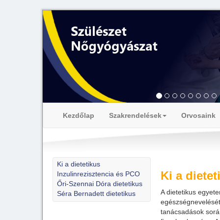
Kezdőlap
Szakrendelések
Orvosaink
Ki a dietetikus
Ki a dietet
Inzulinrezisztencia és PCO
Őri-Szennai Dóra dietetikus
A dietetikus egyet
Séra Bernadett dietetikus
egészségnevelését 
tanácsadások során