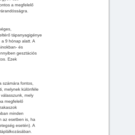
ontos a megfelelő
 várandósságra.
séges,
 eltérő tápanyagigénye
 a 9 hónap alatt. A
minokban- és
ennyiben gesztációs
tos. Ezek
a számára fontos,
i, melynek különféle
 válasszunk, mely
ba megfelelő
szakaszok
onban minden
 az esetben is, ha
betegség esetén). A
 táplálkozásában.