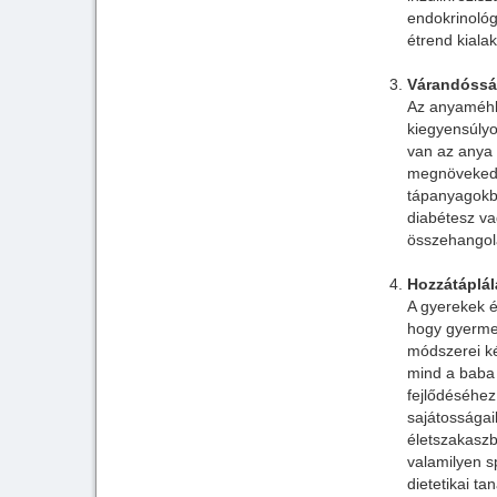
endokrinológ
étrend kiala
Várandósság
Az anyaméhbe
kiegyensúlyo
van az anya 
megnövekedet
tápanyagokba
diabétesz va
összehangolá
Hozzátáplál
A gyerekek é
hogy gyermek
módszerei ké
mind a baba 
fejlődéséhez
sajátosságai
életszakaszb
valamilyen sp
dietetikai t