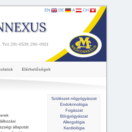
EN
DE
A
CH
NNEXUS
9.
Tel: 291-0539; 290-0921
olatok
Elérhetőségek
Szülészet-nőgyógyászat
Endokrinológia
Fogászat
berek
Bőrgyógyászat
lálkozási
Allergológia
szségi állapotát
Kardiológia