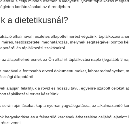
 dietetikus célja minden esetben a kiegyensúlyozott táplálkozás megtart
égleten korlátozásokat az étrendjében.
ik a dietetikusnál?
ulráció alkalmával részletes állapotfelmérést végzünk: táplálkozási a
 mérés, testösszetétel meghatározás, melynek segítségével pontos kép
apotáról és táplálkozási szokásairól.
 az állapotfelmérésnek az Ön által írt táplálkozási napló (legalább 3 n
za magával a fontosabb orvosi dokumentumokat, laboreredményeket, m
szségi állapotáról.
k alapján felállítjuk a rövid és hosszú távú, egyénre szabott célokat
ott táplálkozási tervet készítünk.
 során ajánlásokat kap a nyersanyagválogatásra, az alkalmazandó kon
ok begyakorlása és a felmerülő kérdések átbeszélése céljából ajánlott l
 részt venni.