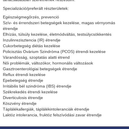
Specializáció/preferált részterületek:
Egészségmegőrzés, prevenció
Szív- és érrendszeri betegségek kezelése, magas vérnyomás
étrendje
Elhízás, túlsúly kezelése, életmódváltás, testsúlycsökkentés
Inzulinrezisztencia (IR) étrendje
Cukorbetegség diétás kezelése
Policisztás Ovárium Szindróma (PCOS) étrendi kezelése
Várandósság, szoptatás alatti étrend
Női problémák, változókor, hormonális változások
Gasztroenterológiai betegségek étrendje
Reflux étrendi kezelése
Epebetegség étrendje
Irritábilis bél szindróma (IBS) étrendje
Székrekedés étrendi kezelése
Diverticulosis étrendje
Köszvény étrendje
Táplálékallergiák, táplálékintoleranciák étrendje
Laktóz intolerancia, fruktóz felszívódási zavar étrendje