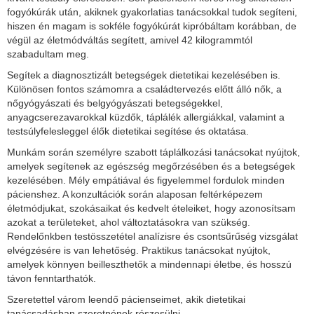
fogyókúrák után, akiknek gyakorlatias tanácsokkal tudok segíteni,
hiszen én magam is sokféle fogyókúrát kipróbáltam korábban, de
végül az életmódváltás segített, amivel 42 kilogrammtól
szabadultam meg.
Segítek a diagnosztizált betegségek dietetikai kezelésében is.
Különösen fontos számomra a családtervezés előtt álló nők, a
nőgyógyászati és belgyógyászati betegségekkel,
anyagcserezavarokkal küzdők, táplálék allergiákkal, valamint a
testsúlyfelesleggel élők dietetikai segítése és oktatása.
Munkám során személyre szabott táplálkozási tanácsokat nyújtok,
amelyek segítenek az egészség megőrzésében és a betegségek
kezelésében. Mély empátiával és figyelemmel fordulok minden
pácienshez. A konzultációk során alaposan feltérképezem
életmódjukat, szokásaikat és kedvelt ételeiket, hogy azonosítsam
azokat a területeket, ahol változtatásokra van szükség.
Rendelőnkben testösszetétel analízisre és csontsűrűség vizsgálat
elvégzésére is van lehetőség. Praktikus tanácsokat nyújtok,
amelyek könnyen beilleszthetők a mindennapi életbe, és hosszú
távon fenntarthatók.
Szeretettel várom leendő pácienseimet, akik dietetikai
tanácsadásban szeretnének részesülni.