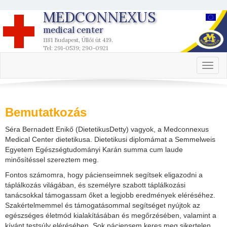
MEDCONNEXUS
medical center
1181 Budapest, Üllői út 419.
Tel: 291-0539; 290-0921
Toggl
naviga
Bemutatkozás
Séra Bernadett Enikő (DietetikusDetty) vagyok, a Medconnexus
Medical Center dietetikusa. Dietetikusi diplomámat a Semmelweis
Egyetem Egészségtudományi Karán summa cum laude
minősítéssel szereztem meg.
Fontos számomra, hogy pácienseimnek segítsek eligazodni a
táplálkozás világában, és személyre szabott táplálkozási
tanácsokkal támogassam őket a legjobb eredmények eléréséhez.
Szakértelmemmel és támogatásommal segítséget nyújtok az
egészséges életmód kialakításában és megőrzésében, valamint a
kívánt testsúly elérésében. Sok páciensem keres meg sikertelen