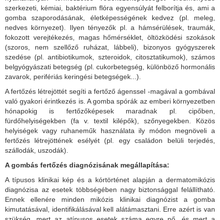
szerkezeti, kémiai, baktérium flóra egyensúlyát felborítja és, ami a
gomba szaporodásának, életképességének kedvez (pl. meleg,
nedves környezet). Ilyen tényezők pl. a hámsérülések, traumák,
fokozott verejtékezés, magas hőmérséklet, öltözködési szokások
(szoros, nem szellőző ruházat, lábbeli), bizonyos gyógyszerek
szedése (pl. antibiotikumok, szteroidok, citosztatikumok), számos
belgyógyászati betegség (pl. cukorbetegség, különböző hormonális
zavarok, perifériás keringési betegségek...).
A fertőzés létrejöttét segíti a fertőző ágenssel -magával a gombával
való gyakori érintkezés is. A gomba spórák az emberi környezetben
hónapokig is fertőzőképesek maradnak pl. cipőben,
fürdőhelyiségekben (fa v. textil kilépők), szőnyegekben. Közös
helyiségek vagy ruhaneműk használata ily módon megnöveli a
fertőzés létrejöttének esélyét (pl. egy családon belüli terjedés,
szállodák, uszodák).
A gombás fertőzés diagnózisának megállapítása:
A típusos klinikai kép és a kórtörténet alapján a dermatomikózis
diagnózisa az esetek többségében nagy biztonsággal felállítható.
Ennek ellenére minden mikózis klinikai diagnózist a gomba
kimutatásával, identifikálásával kell alátámasztani. Erre azért is van
szükség, mert az atípusos esetek száma egyre nő, és mert a