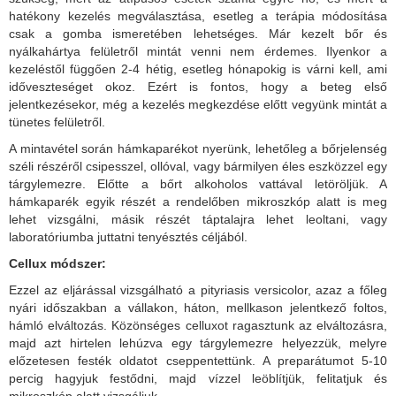
hatékony kezelés megválasztása, esetleg a terápia módosítása
csak a gomba ismeretében lehetséges. Már kezelt bőr és
nyálkahártya felületről mintát venni nem érdemes. Ilyenkor a
kezeléstől függően 2-4 hétig, esetleg hónapokig is várni kell, ami
időveszteséget okoz. Ezért is fontos, hogy a beteg első
jelentkezésekor, még a kezelés megkezdése előtt vegyünk mintát a
tünetes felületről.
A mintavétel során hámkaparékot nyerünk, lehetőleg a bőrjelenség
széli részéről csipesszel, ollóval, vagy bármilyen éles eszközzel egy
tárgylemezre. Előtte a bőrt alkoholos vattával letöröljük. A
hámkaparék egyik részét a rendelőben mikroszkóp alatt is meg
lehet vizsgálni, másik részét táptalajra lehet leoltani, vagy
laboratóriumba juttatni tenyésztés céljából.
Cellux módszer:
Ezzel az eljárással vizsgálható a pityriasis versicolor, azaz a főleg
nyári időszakban a vállakon, háton, mellkason jelentkező foltos,
hámló elváltozás. Közönséges celluxot ragasztunk az elváltozásra,
majd azt hirtelen lehúzva egy tárgylemezre helyezzük, melyre
előzetesen festék oldatot cseppentettünk. A preparátumot 5-10
percig hagyjuk festődni, majd vízzel leöblítjük, felitatjuk és
mikroszkóp alatt vizsgáljuk.