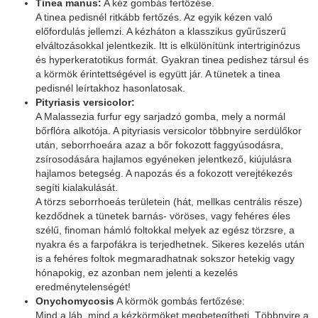
Tinea manus:
A kéz gombás fertőzése.
A tinea pedisnél ritkább fertőzés. Az egyik kézen való
előfordulás jellemzi. A kézháton a klasszikus gyűrűszerű
elváltozásokkal jelentkezik. Itt is elkülönítünk intertriginózus
és hyperkeratotikus formát. Gyakran tinea pedishez társul és
a körmök érintettségével is együtt jár. A tünetek a tinea
pedisnél leírtakhoz hasonlatosak.
Pityriasis versicolor:
A Malassezia furfur egy sarjadzó gomba, mely a normál
bőrflóra alkotója. A pityriasis versicolor többnyire serdülőkor
után, seborrhoeára azaz a bőr fokozott faggyúsodásra,
zsírosodására hajlamos egyéneken jelentkező, kiújulásra
hajlamos betegség. A napozás és a fokozott verejtékezés
segíti kialakulását.
A törzs seborrhoeás területein (hát, mellkas centrális része)
kezdődnek a tünetek barnás- vöröses, vagy fehéres éles
szélű, finoman hámló foltokkal melyek az egész törzsre, a
nyakra és a farpofákra is terjedhetnek. Sikeres kezelés után
is a fehéres foltok megmaradhatnak sokszor hetekig vagy
hónapokig, ez azonban nem jelenti a kezelés
eredménytelenségét!
Onychomycosis
A körmök gombás fertőzése:
Mind a láb, mind a kézkörmöket megbetegítheti. Többnyire a