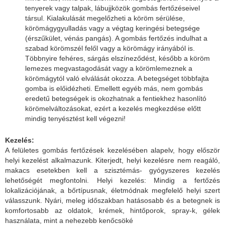
tenyerek vagy talpak, lábujjközök gombás fertőzéseivel
társul. Kialakulását megelőzheti a köröm sérülése,
körömágygyulladás vagy a végtag keringési betegsége
(érszűkület, vénás pangás). A gombás fertőzés indulhat a
szabad körömszél felől vagy a körömágy irányából is.
Többnyire fehéres, sárgás elszíneződést, később a köröm
lemezes megvastagodását vagy a körömlemeznek a
körömágytól való elválását okozza. A betegséget többfajta
gomba is előidézheti. Emellett egyéb más, nem gombás
eredetű betegségek is okozhatnak a fentiekhez hasonlító
körömelváltozásokat, ezért a kezelés megkezdése előtt
mindig tenyésztést kell végezni!
Kezelés:
A felületes gombás fertőzések kezelésében alapelv, hogy először
helyi kezelést alkalmazunk. Kiterjedt, helyi kezelésre nem reagáló,
makacs esetekben kell a szisztémás- gyógyszeres kezelés
lehetőségét megfontolni. Helyi kezelés: Mindig a fertőzés
lokalizációjának, a bőrtípusnak, életmódnak megfelelő helyi szert
válasszunk. Nyári, meleg időszakban hatásosabb és a betegnek is
komfortosabb az oldatok, krémek, hintőporok, spray-k, gélek
használata, mint a nehezebb kenőcsöké