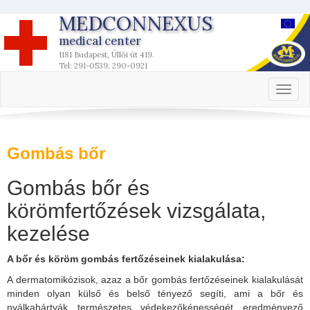
MEDCONNEXUS
medical center
1181 Budapest, Üllői út 419.
Tel: 291-0539; 290-0921
Toggl
naviga
Gombás bőr
Gombás bőr és
körömfertőzések vizsgálata,
kezelése
A bőr és köröm gombás fertőzéseinek kialakulása:
A dermatomikózisok, azaz a bőr gombás fertőzéseinek kialakulását
minden olyan külső és belső tényező segíti, ami a bőr és
nyálkahártyák természetes védekezőképességét eredményező