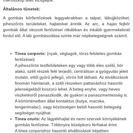
Általános tünetek:
A gombás bőrfertőzések leggyakrabban a talpat, lábujjközöket,
piheszőrös területeket, hajlatokat érintik. Az arc, a hajas fejbőr
gombák által okozott fertőzései ritkábban és inkább gyermekeknél
fordul elő. A láb gombásodása szinte már népbetegségnek számít.
Tinea corporis:
(nyak, végtagok, törzs felületes gombás
fertőzései)
A piheszőrös testfelületeken egy vagy több éles szélű, kör
alakú, széli részek felé terjedő, centrálisan a gyógyulás jeleit
mutató, ettől gyűrű jellegű, vörös folt látható. Az elváltozások
finoman hámlanak, a széli részeken pattanáshoz hasonló
jelenségekből koszorú lehet. A beteg enyhe, vagy heves
viszketésről panaszkodik, de gyakori a panaszmentesség is.
A kórtörténetben állat kontaktus (kutya, macska,
tengerimalac), vagy közösségen belüli hasonló betegség
segítséget nyújthat.
Tinea cruris:
Az lágyékhajlat és nemi szervek környékének
gombás fertőzése. Többnyire középkorú férfiakat érint.
A tinea corporishoz hasonló elváltozások képében