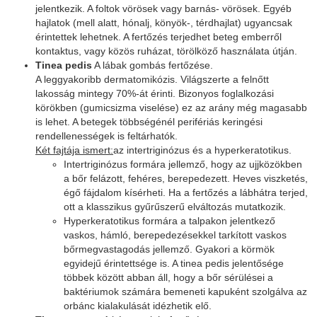
jelentkezik. A foltok vörösek vagy barnás- vörösek. Egyéb
hajlatok (mell alatt, hónalj, könyök-, térdhajlat) ugyancsak
érintettek lehetnek. A fertőzés terjedhet beteg emberről
kontaktus, vagy közös ruházat, törölköző használata útján.
Tinea pedis
A lábak gombás fertőzése.
A leggyakoribb dermatomikózis. Világszerte a felnőtt
lakosság mintegy 70%-át érinti. Bizonyos foglalkozási
körökben (gumicsizma viselése) ez az arány még magasabb
is lehet. A betegek többségénél perifériás keringési
rendellenességek is feltárhatók.
Két fajtája ismert:
az intertriginózus és a hyperkeratotikus.
Intertriginózus formára jellemző, hogy az ujjközökben
a bőr felázott, fehéres, berepedezett. Heves viszketés,
égő fájdalom kísérheti. Ha a fertőzés a lábhátra terjed,
ott a klasszikus gyűrűszerű elváltozás mutatkozik.
Hyperkeratotikus formára a talpakon jelentkező
vaskos, hámló, berepedezésekkel tarkított vaskos
bőrmegvastagodás jellemző. Gyakori a körmök
egyidejű érintettsége is. A tinea pedis jelentősége
többek között abban áll, hogy a bőr sérülései a
baktériumok számára bemeneti kapuként szolgálva az
orbánc kialakulását idézhetik elő.