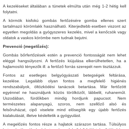
A kezeléseket általában a tünetek elmúlta után még 1-2 hétig kell
folytatni.
A körmök kisfokú gombás fertőzésére gomba ellenes szert
tartalmazó körömlakk használható. Kiterjedtebb esetben viszont az
egyetlen megoldás a gyógyszeres kezelés, mivel a kenőcsök vagy
oldatok a vaskos körömbe nem tudnak bejutni.
Prevenció (megelőzés):
Gombás bőrfertőzések estén a prevenció fontosságát nem lehet
eléggé hangsúlyozni. A fertőzés kiújulása elkerülhetetlen, ha a
hajlamosító tényezők ill. a fertőző forrás szerepét nem tisztázzuk.
Fontos az esetleges belgyógyászati betegségek feltárása,
kezelése. Legalább olyan fontos a megfelelő higiénés
rendszabályok, öltözködési tanácsok betartása. Már fertőzött
egyénnel ne használjunk közös törölközőt, lábbelit, ruhaneműt.
Uszodában, fürdőkben mindig hordjunk papucsot. Nem
természetes alapanyagú, szoros, nem szellőző alsó és
felsőruházat, cipő viselete mind elősegítik egy újabb fertőzés
kialakulását, illetve késleltetik a gyógyulást.
A megelőzés fontos része a hajlatok szárazon tartása. Túlsúlyos