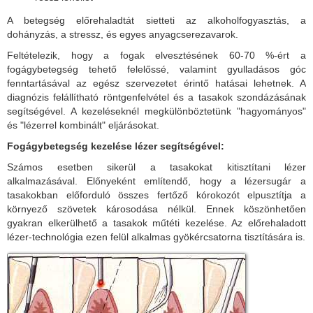
A betegség előrehaladtát sietteti az alkoholfogyasztás, a
dohányzás, a stressz, és egyes anyagcserezavarok.
Feltételezik, hogy a fogak elvesztésének 60-70 %-ért a
fogágybetegség tehető felelőssé, valamint gyulladásos góc
fenntartásával az egész szervezetet érintő hatásai lehetnek. A
diagnózis felállítható röntgenfelvétel és a tasakok szondázásának
segítségével. A kezeléseknél megkülönböztetünk "hagyományos"
és "lézerrel kombinált" eljárásokat.
Fogágybetegség kezelése lézer segítségével:
Számos esetben sikerül a tasakokat kitisztítani lézer
alkalmazásával. Előnyeként említendő, hogy a lézersugár a
tasakokban előforduló összes fertőző kórokozót elpusztítja a
környező szövetek károsodása nélkül. Ennek köszönhetően
gyakran elkerülhető a tasakok műtéti kezelése. Az előrehaladott
lézer-technológia ezen felül alkalmas gyökércsatorna tisztítására is.