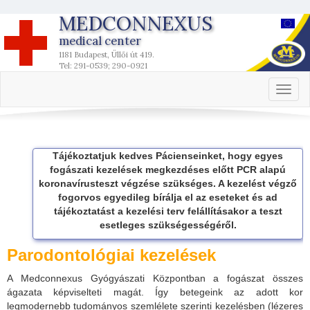
MEDCONNEXUS
medical center
1181 Budapest, Üllői út 419.
Tel: 291-0539; 290-0921
Toggl
naviga
Tájékoztatjuk kedves Pácienseinket, hogy egyes
fogászati kezelések megkezdéses előtt PCR alapú
koronavírusteszt végzése szükséges. A kezelést végző
fogorvos egyedileg bírálja el az eseteket és ad
tájékoztatást a kezelési terv felállításakor a teszt
esetleges szükségességéről.
Parodontológiai kezelések
A Medconnexus Gyógyászati Központban a fogászat összes
ágazata képviselteti magát. Így betegeink az adott kor
legmodernebb tudományos szemlélete szerinti kezelésben (lézeres