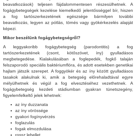
beavatkozások) teljesen fájdalommentesen részesülhetnek. A
fogágybetegségek kezelése kiemelkedő jelentősséggel bír, hiszen
a fog tartószerkezetének egészsége bármilyen további
beavatkozás, legyen az pótlás, tömés vagy gyökérkezelés alapját
képezi.
Mikor beszélünk fogágybetegségről?
A leggyakoribb fogágybetegség (parodontitis) a fog
tartószerkezetének (csont, kötőszövet, íny) gyulladásos
megbetegedése. Kialakulásában a foglepedék, fogkő talaján
felszaporodó speciális baktériumflóra, és adott esetekben genetikai
hajlam játszik szerepet. A foggyökér és az íny között gyulladásos
tasakok alakulnak ki, amik a betegség előrehaladtával egyre
mélyülhetnek és végül a fog elvesztéséhez vezethetnek. A
fogágybetegség kezdeti stádiumban gyakran tünetszegény,
figyelemfelkeltő jelek lehetnek:
az íny duzzanata
az íny vörössége
gyakori fogínyvérzés
foglazulás
fogak elmozdulása
rossz lehellet