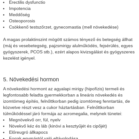
Erectilis dysfunctio
Impotencia
Meddőség
Osteoporosis
Csökkenő testszőrzet, gynecomastia (mell növekedése)
A magas prolaktinszint mögött számos tényező és betegség állhat
(máj és vesebetegség, pajzsmirigy alulműködés, fejsérülés, egyes
gyógyszerek, PCOS stb.), ezért alapos kivizsgálást és gyógyszeres
kezelést igényel.
5. Növekedési hormon
A növekedési hormont az agyalapi mirigy (hipofízis) termeli és
legfontosabb feladta gyermekkorban a lineáris növekedés és
izomtömeg építés, felnőttkorban pedig izomtömeg fenntartás, de
közvetve részt vesz a cukor háztartásban. Felnőttkorban
túlműködéssel járó formája az acromegalia, melynek tünetei:
Megnövekvő orr, fül, nyelv
Növekvő kéz és láb (kinövi a kesztyűjét és cipőjét)
Előreugró állkapocs
Fogak egymástól való eltávolodása