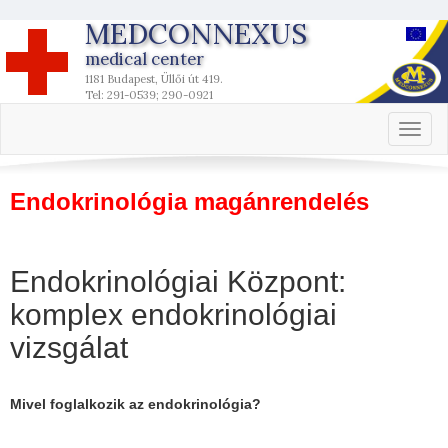
MEDCONNEXUS
medical center
1181 Budapest, Üllői út 419.
Tel: 291-0539; 290-0921
Toggl
naviga
Endokrinológia magánrendelés
Endokrinológiai Központ:
komplex endokrinológiai
vizsgálat
Mivel foglalkozik az endokrinológia?