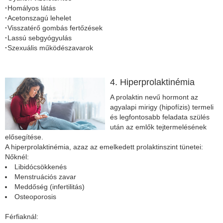
·
Homályos látás
·
Acetonszagú lehelet
·
Visszatérő gombás fertőzések
·
Lassú sebgyógyulás
·
Szexuális működészavarok
4. Hiperprolaktinémia
A prolaktin nevű hormont az
agyalapi mirigy (hipofízis) termeli
és legfontosabb feladata szülés
után az emlők tejtermelésének
elősegítése.
A hiperprolaktinémia, azaz az emelkedett prolaktinszint tünetei:
Nőknél:
Libidócsökkenés
Menstruációs zavar
Meddőség (infertilitás)
Osteoporosis
Férfiaknál: