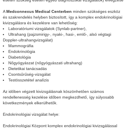
A
Medconnexus Medical Centerben
minden szükséges eszköz
és szakrendelés helyben biztosított, így a komplex endokrinológiai
kivizsgálásra és kezelésre van lehetőség:
Laboratóriumi vizsgálatok (Synlab-partner),
Ultrahang (pajzsmirigy-, nyaki-, hasi-, emlő-, alsó végtagi
Doppler-ultrahangvizsgálat)
Mammográfia
Endokrinológia
Diabetológia
Nőgyógyászat (nőgyógyászati ultrahang)
Dietetikai tanácsadás
Csontsűrűség-vizsgálat
Testösszetétel analízis
Az időben végzett kivizsgálásnak köszönhetően számos
rendellenesség kezelése időben megkezdhető, így súlyosabb
következmények elkerülhetők.
Endokrinológiai vizsgálat helye:
Endokrinológiai Központ komplex endokrinológiai kivizsgálással