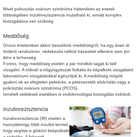
Mivel policisztás ovárium szindróma hátterében az esetek
többségében inzulinrezisztencia mutatható ki, emiatt komplex
kivizsgálásra van szükség.
Meddőség
Orvosi értelemben akkor beszélünk meddőségről, ha egy éven át
történő rendszeres, védekezés nélküli házasélet ellenére sem jön
létre a terhesség.
Fontos, hogy meddőség esetén a pár mindkét tagját ki kell
vizsgálni. A nőknél a nőgyógyászati fizikális és képalkotó vizsgálatot
laboratóriumi vizsgálatokkal egészítjük ki. A meddőség mögött
gyakori ok az elégtelen peteérés, a petevezeték elzáródás vagy a
policisztás ovárium szindróma (PCOS).
Ismételt vetélések esetében is endokrinológiai kivizsgálás indokolt.
Inzulinrezisztencia
Inzulinrezisztencia (IR) esetén a
hasnyálmirigy több inzulint termel,
hogy segítse a glükózt beépülését
a sejtekbe. A fokozott