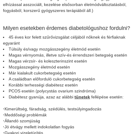
elhízással asszociált, kezelése elsősorban életmódváltoztatásból,
fogyásból, korszerű gyógyszeres terápiából áll.)
Milyen esetekben érdemes diabetológushoz fordulni?
45 éves kor felett szűrővizsgálat céljából nőknek és férfiaknak
egyaránt
Túlsúly és/vagy mozgásszegény életmód esetén
Magas vérnyomás, illetve szív-és érrendszeri betegség esetén
Magas vérzsír- és koleszterinszint esetén
Mozgásszegény életmód esetén
Már kialakult cukorbetegség esetén
A családban előforduló cukorbetegség esetén
Korábbi terhességi diabétesz esetén
PCOS esetén (polycystás ovarium szindróma)
Diabétesz gyanúja, azaz az alábbi
tünetek
fellépése esetén:
·
Kimerültség, fáradság, szédülés, testsúlyingadozás
·
Meddőségi problémák
·
Állandó szomjúság
·
Jó étvágy mellett indokolatlan fogyás
·
Gyakori vizeletürítés