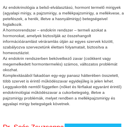
Az endokrinológia a belső-elválasztású, hormont termelő mirigyek
(agyalapi mirigy, a pajzsmirigy, a mellékpajzsmirigy, a mellékvese, a
petefészek, a herék, illetve a hasnyálmirigy) betegségeivel
foglalkozik.
A hormonrendszer – endokrin rendszer – termeli azokat a
hormonokat, amelyek biztosítják az összehangolt
információáramlást véráramlás útján az egyes szervek között,
szabályozva szervezetünk élettani folyamatait, biztosítva a
homeosztázist.
Az endokrin rendszerben bekövetkező zavar (csökkent vagy
megemelkedett hormontermelés) számos, változatos problémát
okozhat.
Komplexitásából fakadóan egy-egy panasz hátterében összetett,
több szervet is érintő működészavar egyidejűleg is jelen lehet.
Leggyakoribb nemtől független (nőket és férfiakat egyaránt érintő)
endokrinológiai működészavar a cukorbetegség, illetve a
pajzsmirigy problémák, melyet rendben a mellékpajzsmirigy és
agyalapi mirigy betegségek követnek.