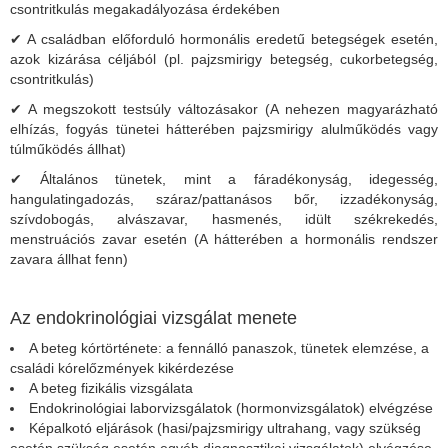
csontritkulás megakadályozása érdekében
✔ A családban előforduló hormonális eredetű betegségek esetén,
azok kizárása céljából (pl. pajzsmirigy betegség, cukorbetegség,
csontritkulás)
✔ A megszokott testsúly változásakor (A nehezen magyarázható
elhízás, fogyás tünetei hátterében pajzsmirigy alulműködés vagy
túlműködés állhat)
✔ Általános tünetek, mint a fáradékonyság, idegesség,
hangulatingadozás, száraz/pattanásos bőr, izzadékonyság,
szívdobogás, alvászavar, hasmenés, idült székrekedés,
menstruációs zavar esetén (A hátterében a hormonális rendszer
zavara állhat fenn)
Az endokrinológiai vizsgálat menete
A beteg kórtörténete: a fennálló panaszok, tünetek elemzése, a
családi kórelőzmények kikérdezése
A beteg fizikális vizsgálata
Endokrinológiai laborvizsgálatok (hormonvizsgálatok) elvégzése
Képalkotó eljárások (hasi/pajzsmirigy ultrahang, vagy szükség
esetén szükség esetén egyéb diagnosztikai vizsgálatok) elvégzése