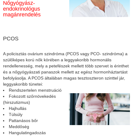
Nőgyógyász-
endokrinológus
magánrendelés
PCOS
A policisztás ovárium szindróma (PCOS vagy PCO- szindróma) a
szülőképes korú nők körében a leggyakoribb hormonális
rendellenesség, mely a petefészek mellett több szervet is érinthet
és a nőgyógyászati panaszok mellett az egész hormonháztartást
befolyásolja. A PCOS általában magas tesztoszteron szinttel jár,
leggyakoribb tünetei:
Rendszertelen menstruáció
Fokozott szőrnövekedés
(hirszutizmus)
Hajhullás
Túlsúly
Pattanásos bőr
Meddőség
Hangulatingadozás