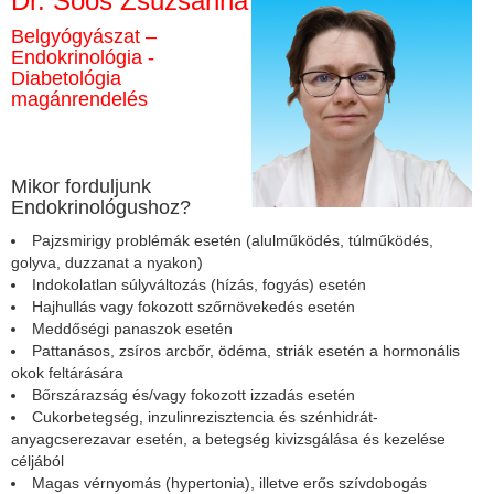
Dr. Soós Zsuzsanna
Belgyógyászat –
Endokrinológia -
Diabetológia
magánrendelés
Mikor forduljunk
Endokrinológushoz?
Pajzsmirigy problémák esetén (alulműködés, túlműködés,
golyva, duzzanat a nyakon)
Indokolatlan súlyváltozás (hízás, fogyás) esetén
Hajhullás vagy fokozott szőrnövekedés esetén
Meddőségi panaszok esetén
Pattanásos, zsíros arcbőr, ödéma, striák esetén a hormonális
okok feltárására
Bőrszárazság és/vagy fokozott izzadás esetén
Cukorbetegség, inzulinrezisztencia és szénhidrát-
anyagcserezavar esetén, a betegség kivizsgálása és kezelése
céljából
Magas vérnyomás (hypertonia), illetve erős szívdobogás