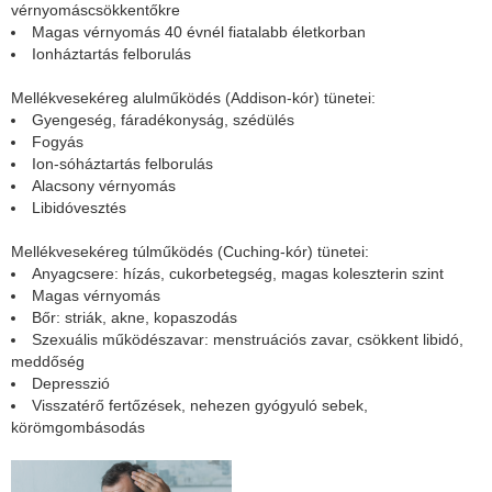
vérnyomáscsökkentőkre
Magas vérnyomás 40 évnél fiatalabb életkorban
Ionháztartás felborulás
Mellékvesekéreg alulműködés (Addison-kór) tünetei:
Gyengeség, fáradékonyság, szédülés
Fogyás
Ion-sóháztartás felborulás
Alacsony vérnyomás
Libidóvesztés
Mellékvesekéreg túlműködés (Cuching-kór) tünetei:
Anyagcsere: hízás, cukorbetegség, magas koleszterin szint
Magas vérnyomás
Bőr: striák, akne, kopaszodás
Szexuális működészavar: menstruációs zavar, csökkent libidó,
meddőség
Depresszió
Visszatérő fertőzések, nehezen gyógyuló sebek,
körömgombásodás