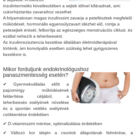
inzulintermelés következtében a sejtek idővel kifáradnak, ami
cukorháztartás zavaraihoz vezethet.
A folyamatosan magas inzulinszint zavarja a petefészkek megfelelő
működését, hormonális egyensúlyzavart idézhet elő, rontja a
petesejtek érését, felborítja az egészséges menstruációs ciklust, és
ezáltal nehezíti a teherbeesést.
Az inzulinrezisztencia kezelése általában életmódterápiával
történik, ám komolyabb esetben szükség lehet gyógyszeres
kezelésre is.
Mikor forduljunk endokrinológushoz
panaszmentesség esetén?
✔ Gyermekvállalás előtt a
pajzsmirigy működésének
felderítése céljából, a
teherbeesés esélyének növelése
és a spontán vetélés esélyének
csökkentése érdekében
✔ D-vitaminszint mérése, optimalizálása érdekében
✔ Változó kor idején a csontok állapotának felmérése, a