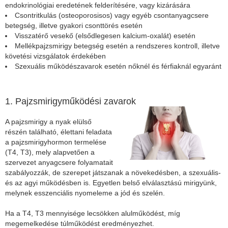
endokrinológiai eredetének felderítésére, vagy kizárására
Csontritkulás (osteoporosisos) vagy egyéb csontanyagcsere
betegség, illetve gyakori csonttörés esetén
Visszatérő vesekő (elsődlegesen kalcium-oxalát) esetén
Mellékpajzsmirigy betegség esetén a rendszeres kontroll, illetve
követési vizsgálatok érdekében
Szexuális működészavarok esetén nőknél és férfiaknál egyaránt
1. Pajzsmirigyműködési zavarok
A pajzsmirigy a nyak elülső
részén található, élettani feladata
a pajzsmirigyhormon termelése
(T4, T3), mely alapvetően a
szervezet anyagcsere folyamatait
szabályozzák, de szerepet játszanak a növekedésben, a szexuális-
és az agyi működésben is. Egyetlen belső elválasztású mirigyünk,
melynek esszenciális nyomeleme a jód és szelén.
Ha a T4, T3 mennyisége lecsökken alulműködést, míg
megemelkedése túlműködést eredményezhet.