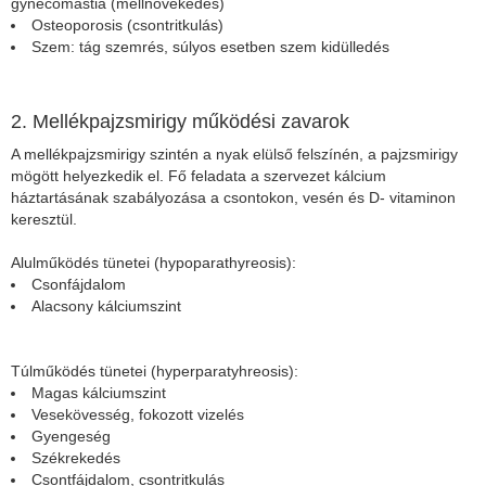
gynecomastia (mellnövekedés)
Osteoporosis (csontritkulás)
Szem: tág szemrés, súlyos esetben szem kidülledés
2. Mellékpajzsmirigy működési zavarok
A mellékpajzsmirigy szintén a nyak elülső felszínén, a pajzsmirigy
mögött helyezkedik el. Fő feladata a szervezet kálcium
háztartásának szabályozása a csontokon, vesén és D- vitaminon
keresztül.
Alulműködés tünetei (hypoparathyreosis):
Csonfájdalom
Alacsony kálciumszint
Túlműködés tünetei (hyperparatyhreosis):
Magas kálciumszint
Vesekövesség, fokozott vizelés
Gyengeség
Székrekedés
Csontfájdalom, csontritkulás