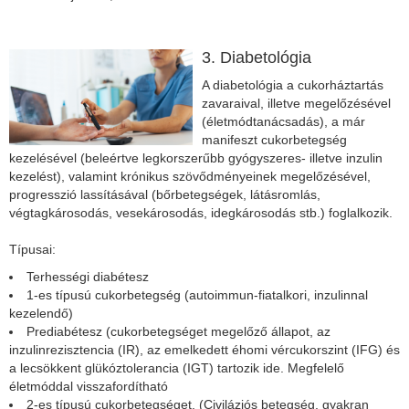
3. Diabetológia
A diabetológia a cukorháztartás
zavaraival, illetve megelőzésével
(életmódtanácsadás), a már
manifeszt cukorbetegség
kezelésével (beleértve legkorszerűbb gyógyszeres- illetve inzulin
kezelést), valamint krónikus szövődményeinek megelőzésével,
progresszió lassításával (bőrbetegségek, látásromlás,
végtagkárosodás, vesekárosodás, idegkárosodás stb.) foglalkozik.
Típusai:
Terhességi diabétesz
1-es típusú cukorbetegség (autoimmun-fiatalkori, inzulinnal
kezelendő)
Prediabétesz (cukorbetegséget megelőző állapot, az
inzulinrezisztencia (IR), az emelkedett éhomi vércukorszint (IFG) és
a lecsökkent glükóztolerancia (IGT) tartozik ide. Megfelelő
életmóddal visszafordítható
2-es típusú cukorbetegséget. (Civiláziós betegség, gyakran