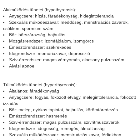
Alulműködés tünetei (hypothyreosis):
Anyagcsere: hízás, fáradékonyság, hidegintolerancia
Szexuális működészavar: meddőség, menstruációs zavarok,
csökkent spermium szám
Bőr: bőrszárazság, hajhullás
Mozgásrendszer: izomfájdalom, izomgörcs
Emésztőrendszer: székrekedés
Idegrendszer: memóriazavar, depresszió
Szív-érrendszer: magas vérnyomás, alacsony pulzusszám
Alvási apnoe
Túlműködés tünetei (hyperthyreosis):
Általános: fáradékonyság
Anyagcsere: fogyás, fokozott étvágy, melegintolerancia, fokozott
izzadás
Bőr: meleg, nyirkos tapintat, hajhullás, körömtöredezés
Emésztőrendszer: hasmenés
Szív-érrendszer: magas pulzusszám, szívritmuszavarok
Idegrendszer: idegesség, remegés, álmatlanság
Szexuális működészavar: menstruációs zavar, férfiakban