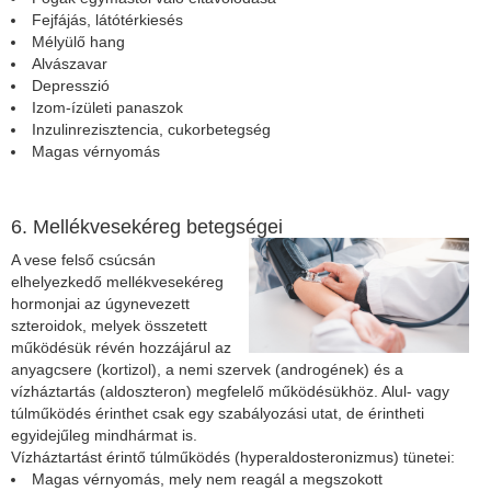
Fejfájás, látótérkiesés
Mélyülő hang
Alvászavar
Depresszió
Izom-ízületi panaszok
Inzulinrezisztencia, cukorbetegség
Magas vérnyomás
6. Mellékvesekéreg betegségei
A vese felső csúcsán
elhelyezkedő mellékvesekéreg
hormonjai az úgynevezett
szteroidok, melyek összetett
működésük révén hozzájárul az
anyagcsere (kortizol), a nemi szervek (androgének) és a
vízháztartás (aldoszteron) megfelelő működésükhöz. Alul- vagy
túlműködés érinthet csak egy szabályozási utat, de érintheti
egyidejűleg mindhármat is.
Vízháztartást érintő túlműködés (hyperaldosteronizmus) tünetei:
Magas vérnyomás, mely nem reagál a megszokott